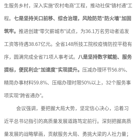
生服务乡村，深入实施“农村电商”工程，推动社保“镇村通”工
程。
七是坚持关口前移、综合治理，风险防范“防火墙”加固
筑牢。
推进创建“零欠薪城市”试点，为36.1万名劳动者追发
工资等待遇38.67亿元。全省148所技工院校疫情防控平稳有
序，圆满完成全省71项人事考试。
八是坚持数字赋能、服务
提标，便民利企“加速度”实现提升。
压减办理环节56.8%、
精简办事材料59.8%、压缩办理时限50%以上，32个服务事
项实现“跨省通办”。
会议强调，要把握大局大势，坚定信心决心，沿着习
近平总书记指引的高质量发展道路笃定前行。深刻把握高质
量发展的战略擘画，贡献服务大局、勇挑大梁的人社力量；