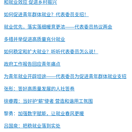
和就业效应 促进乡村振兴
如何促进青年群体就业？代表委员支招！
就业优先，落实落细暖意更浓——代表委员热议两会
多措并举促进高质量充分就业
如何稳定和扩大就业？听听代表委员怎么说！
政府工作报告回应青年痛点
为青年就业开辟坦途——代表委员为促进青年群体就业支招
张彤：答好高质量发展的人社答卷
徐睿霞：当好护“薪”使者 营造和谐用工氛围
黎勇：
加强数字赋能，让就业春风更暖
吕国泉：把稳就业落到实处